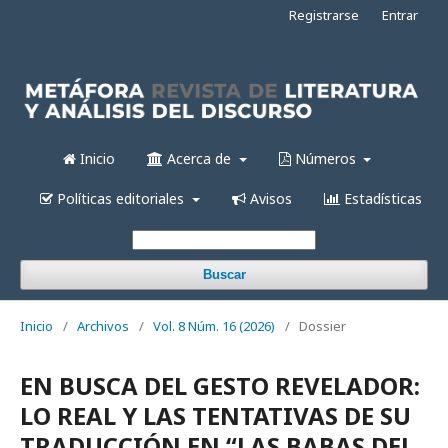
Registrarse
Entrar
Inicio
Acerca de
Números
Políticas editoriales
Avisos
Estadísticas
Buscar
Inicio
/
Archivos
/
Vol. 8 Núm. 16 (2026)
/
Dossier
EN BUSCA DEL GESTO REVELADOR:
LO REAL Y LAS TENTATIVAS DE SU
TRADUCCIÓN EN “LAS BABAS DEL