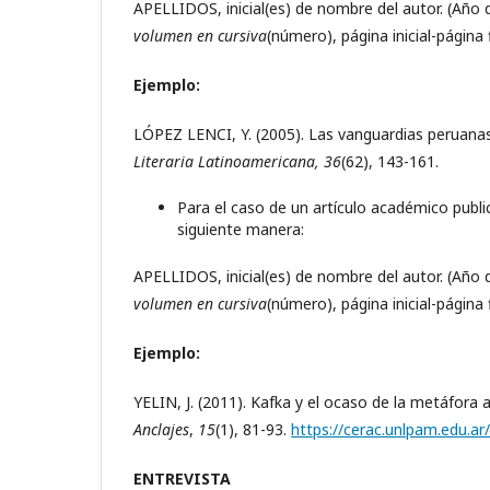
APELLIDOS, inicial(es) de nombre del autor. (Año d
volumen en cursiva
(número), página inicial-página f
Ejemplo:
LÓPEZ LENCI, Y. (2005). Las vanguardias peruanas:
Literaria Latinoamericana, 36
(62), 143-161.
Para el caso de un artículo académico publi
siguiente manera:
APELLIDOS, inicial(es) de nombre del autor. (Año d
volumen en cursiva
(número), página inicial-página f
Ejemplo:
YELIN, J. (2011). Kafka y el ocaso de la metáfora 
Anclajes
,
15
(1), 81-93.
https://cerac.unlpam.edu.ar/
ENTREVISTA