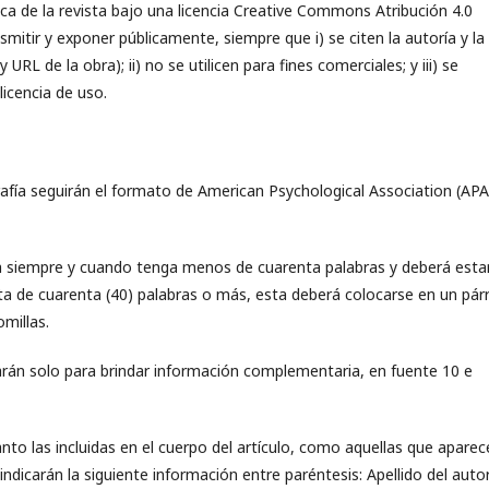
ica de la revista bajo una licencia Creative Commons Atribución 4.0
nsmitir y exponer públicamente, siempre que i) se citen la autoría y la
y URL de la obra); ii) no se utilicen para fines comerciales; y iii) se
licencia de uso.
ografía seguirán el formato de American Psychological Association (APA
ada siempre y cuando tenga menos de cuarenta palabras y deberá esta
cita de cuarenta (40) palabras o más, esta deberá colocarse en un pár
omillas.
izarán solo para brindar información complementaria, en fuente 10 e
nto las incluidas en el cuerpo del artículo, como aquellas que aparec
indicarán la siguiente información entre paréntesis: Apellido del autor