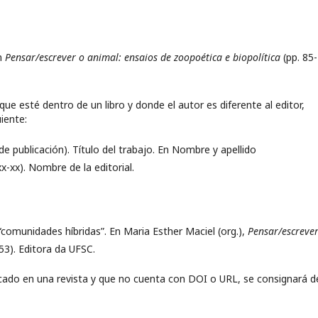
En
Pensar/escrever o animal: ensaios de zoopoética e biopolítica
(pp. 85-
que esté dentro de un libro y donde el autor es diferente al editor,
iente:
de publicación). Título del trabajo. En Nombre y apellido
xx-xx). Nombre de la editorial.
comunidades híbridas”. En Maria Esther Maciel (org.),
Pensar/escrever
53). Editora da UFSC.
icado en una revista y que no cuenta con DOI o URL, se consignará de