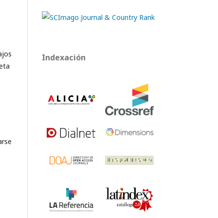
ajos
Indexación
leta
arse