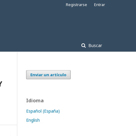
Registrarse
Entrar
Buscar
Enviar un artículo
Y
Idioma
Español (España)
English