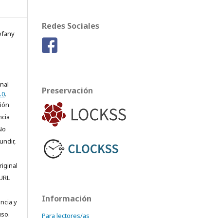
Redes Sociales
efany
onal
Preservación
.0
.
ción
ncia
No
undir,
riginal
 URL
Información
encia y
uso.
Para lectores/as