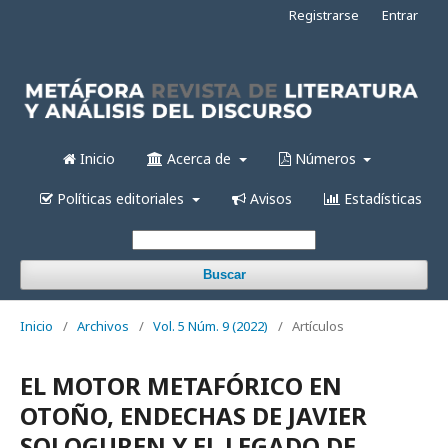
Registrarse
Entrar
Inicio
Acerca de
Números
Políticas editoriales
Avisos
Estadísticas
Buscar
Inicio
/
Archivos
/
Vol. 5 Núm. 9 (2022)
/
Artículos
EL MOTOR METAFÓRICO EN
OTOÑO, ENDECHAS DE JAVIER
SOLOGUREN Y EL LEGADO DE