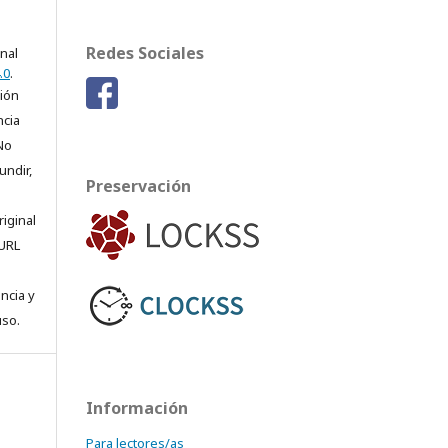
Redes Sociales
onal
.0
.
ción
ncia
No
undir,
Preservación
riginal
 URL
encia y
uso.
Información
Para lectores/as