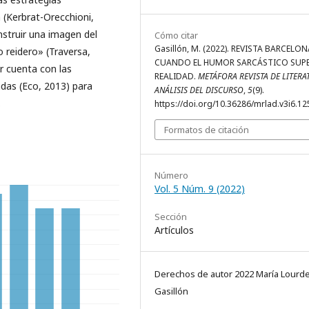
 (Kerbrat-Orecchioni,
onstruir una imagen del
Cómo citar
Gasillón, M. (2022). REVISTA BARCELON
o reidero» (Traversa,
CUANDO EL HUMOR SARCÁSTICO SUPE
r cuenta con las
REALIDAD.
METÁFORA REVISTA DE LITERA
adas (Eco, 2013) para
ANÁLISIS DEL DISCURSO
,
5
(9).
.
https://doi.org/10.36286/mrlad.v3i6.12
Formatos de citación
Número
Vol. 5 Núm. 9 (2022)
Sección
Artículos
Derechos de autor 2022 María Lourd
Gasillón