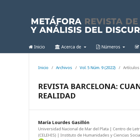
Inicio
Acerca de
Números
Inicio
/
Archivos
/
Vol. 5 Núm. 9 (2022)
/
Artículos
REVISTA BARCELONA: CUA
REALIDAD
María Lourdes Gasillón
Universidad Nacional de Mar del Plata | Centro de Le
(CELEHIS) | Instituto de Humanidades y Ciencias Soci