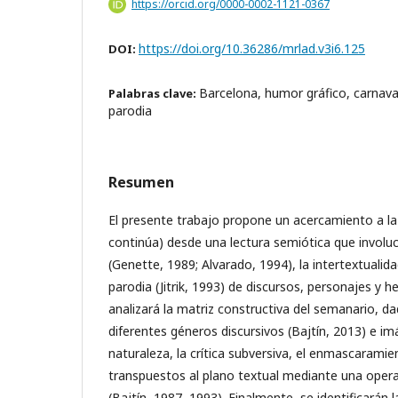
https://orcid.org/0000-0002-1121-0367
https://doi.org/10.36286/mrlad.v3i6.125
DOI:
Barcelona, humor gráfico, carnaval
Palabras clave:
parodia
Resumen
El presente trabajo propone un acercamiento a la
continúa) desde una lectura semiótica que involuc
(Genette, 1989; Alvarado, 1994), la intertextualida
parodia (Jitrik, 1993) de discursos, personajes y h
analizará la matriz constructiva del semanario, da
diferentes géneros discursivos (Bajtín, 2013) e im
naturaleza, la crítica subversiva, el enmascaramien
transpuestos al plano textual mediante una opera
(Bajtín, 1987, 1993). Finalmente, se identificarán 