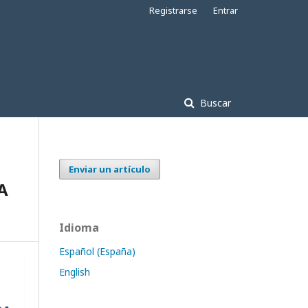
Registrarse
Entrar
Buscar
Enviar un artículo
A
Idioma
Español (España)
English