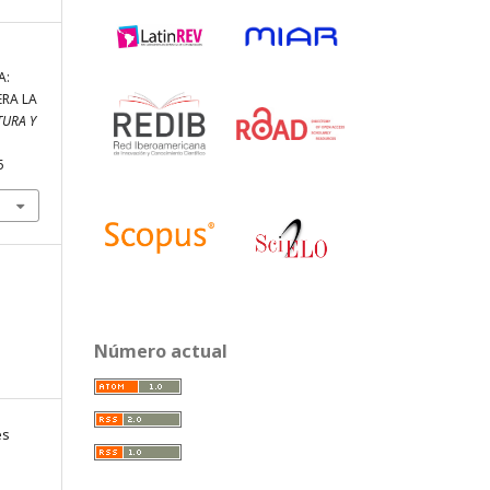
A:
RA LA
TURA Y
5
Número actual
es