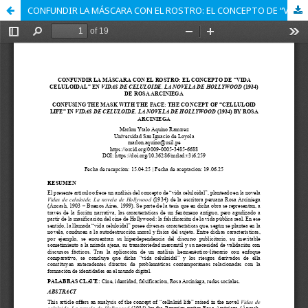
CONFUNDIR LA MÁSCARA CON EL ROSTRO: EL CONCEPTO DE “VIDA CELULOIDAL” EN VIDAS DE CELULOIDE. LA NOVELA DE HOLLYWOOD (1934) DE ROSA ARCINIEGA