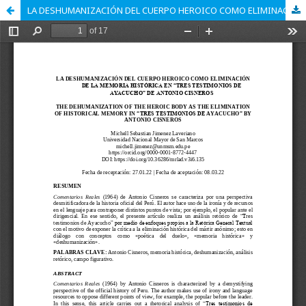
LA DESHUMANIZACIÓN DEL CUERPO HEROICO COMO ELIMINACIÓN DE LA MEMORIA HISTÓRICA EN “TRES TESTIMONIOS DE AYACUCHO” DE ANTONIO CISNEROS