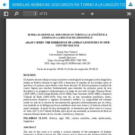
SEMILLAS ADÁNICAS: DISCURSOS EN TORNO A LA LINGÜÍSTICA ANDINA EN LA BOLIVIA DECIMONÓNICA